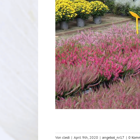
Von
cledi
|
April 9th, 2020
|
angebot_nr17
|
0 Kom